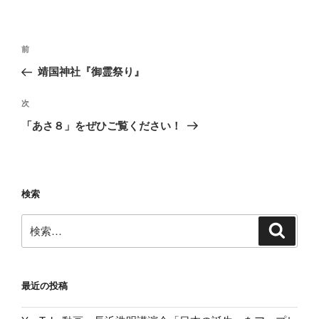
ー
投
前
前
稿
の
靖国神社『御霊祭り』
ナ
投
ビ
稿
次
次
ゲ
の
「あさ８」をぜひご覧ください！
投
ー
稿
シ
ョ
検索
ン
検
検
索
索:
最近の投稿