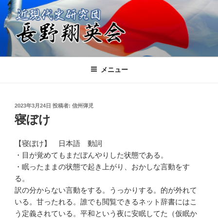
コ
ン
テ
ン
ツ
近現代史研究団 長野翔英会
日本の進むべき未来を共に考える会
へ
メニュー
ス
キ
ッ
投
2023年3月24日
投稿者:
信州弾児
プ
稿
寝ぼけ
日:
【寝ぼけ】 日本語 動詞
・目が覚めてもまだぼんやりした状態である。
・眠ったままの状態で起き上がり、おかしな言動をす
る。
訳の分からない言動をする。うっかりする。的が外れて
いる。甘ったれる。誰でも閲覧できるネット辞書にはこ
う定義されている。平和という夜に安眠してた（仮眠か