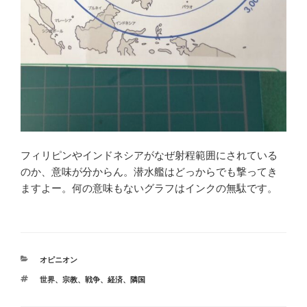
フィリピンやインドネシアがなぜ射程範囲にされている
のか、意味が分からん。潜水艦はどっからでも撃ってき
ますよー。何の意味もないグラフはインクの無駄です。
カ
オピニオン
テ
タ
世界
、
宗教
、
戦争
、
経済
、
隣国
ゴ
グ
リ