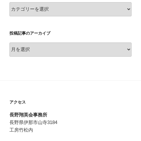
投
稿
カ
テ
投稿記事のアーカイブ
ゴ
リ
投
ー
稿
記
事
の
ア
ー
カ
アクセス
イ
ブ
長野翔英会事務所
長野県伊那市山寺3184
工房竹松内