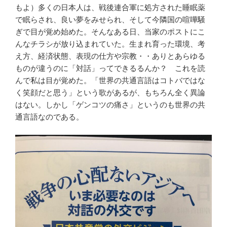
もよ）多くの日本人は、戦後連合軍に処方された睡眠薬
で眠らされ、良い夢をみせられ、そして今隣国の喧嘩騒
ぎで目が覚め始めた。そんなある日、当家のポストにこ
んなチラシが放り込まれていた。生まれ育った環境、考
え方、経済状態、表現の仕方や宗教・・ありとあらゆる
ものが違うのに「対話」ってできるるんか？ これを読
んで私は目が覚めた。「世界の共通言語はコトバではな
く笑顔だと思う」という歌があるが、もちろん全く異論
はない。しかし「ゲンコツの痛さ」というのも世界の共
通言語なのである。