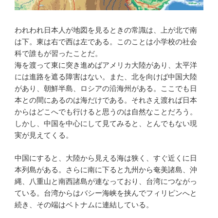
われわれ日本人が地図を見るときの常識は、上が北で南
は下。東は右で西は左である。このことは小学校の社会
科で誰もが習ったことだ。
海を渡って東に突き進めばアメリカ大陸があり、太平洋
には進路を遮る障害はない。また、北を向けば中国大陸
があり、朝鮮半島、ロシアの沿海州がある。ここでも日
本との間にあるのは海だけである。それさえ渡れば日本
からはどこへでも行けると思うのは自然なことだろう。
しかし、中国を中心にして見てみると、とんでもない現
実が見えてくる。
中国にすると、大陸から見える海は狭く、すぐ近くに日
本列島がある。さらに南に下ると九州から奄美諸島、沖
縄、八重山と南西諸島が連なっており、台湾につながっ
ている。台湾からはバシー海峡を挟んでフィリピンへと
続き、その端はベトナムに連結している。