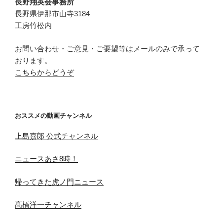
ブ
長野翔英会事務所
長野県伊那市山寺3184
工房竹松内
お問い合わせ・ご意見・ご要望等はメールのみで承って
おります。
こちらからどうぞ
おススメの動画チャンネル
上島嘉郎 公式チャンネル
ニュースあさ8時！
帰ってきた虎ノ門ニュース
髙橋洋一チャンネル