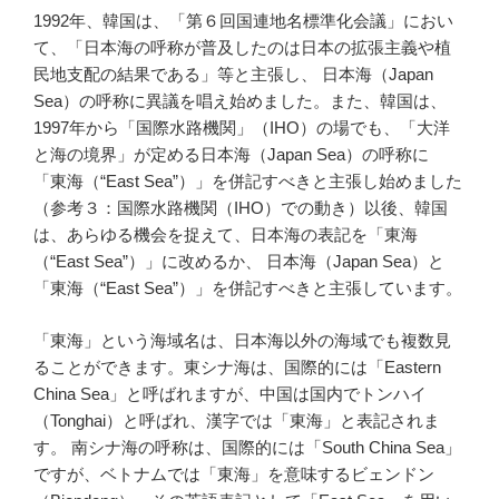
1992年、韓国は、「第６回国連地名標準化会議」におい
て、「日本海の呼称が普及したのは日本の拡張主義や植
民地支配の結果である」等と主張し、 日本海（Japan
Sea）の呼称に異議を唱え始めました。また、韓国は、
1997年から「国際水路機関」（IHO）の場でも、「大洋
と海の境界」が定める日本海（Japan Sea）の呼称に
「東海（“East Sea”）」を併記すべきと主張し始めました
（参考３：国際水路機関（IHO）での動き）以後、韓国
は、あらゆる機会を捉えて、日本海の表記を「東海
（“East Sea”）」に改めるか、 日本海（Japan Sea）と
「東海（“East Sea”）」を併記すべきと主張しています。
「東海」という海域名は、日本海以外の海域でも複数見
ることができます。東シナ海は、国際的には「Eastern
China Sea」と呼ばれますが、中国は国内でトンハイ
（Tonghai）と呼ばれ、漢字では「東海」と表記されま
す。 南シナ海の呼称は、国際的には「South China Sea」
ですが、ベトナムでは「東海」を意味するビェンドン