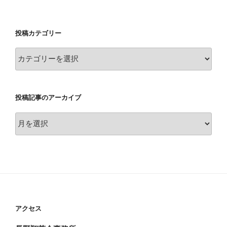
投稿カテゴリー
投
稿
カ
テ
投稿記事のアーカイブ
ゴ
リ
投
ー
稿
記
事
の
ア
ー
カ
アクセス
イ