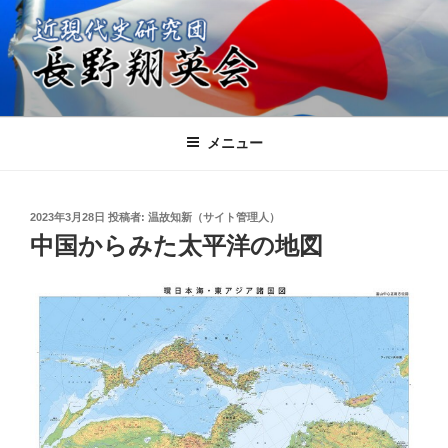
コ
ン
テ
ン
ツ
近現代史研究団 長野翔英会
日本の進むべき未来を共に考える会
へ
メニュー
ス
キ
ッ
投
2023年3月28日
投稿者:
温故知新（サイト管理人）
プ
稿
中国からみた太平洋の地図
日: