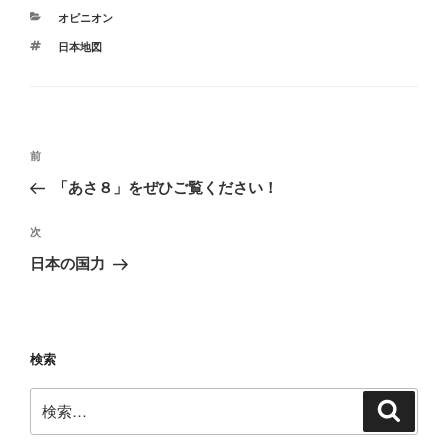
カ
オピニオン
テ
タ
日本地図
ゴ
グ
リ
ー
投
前
前
稿
の
「あさ８」をぜひご覧ください！
ナ
投
ビ
稿
次
次
ゲ
の
日本の国力
投
ー
稿
シ
ョ
検索
ン
検
検
索
索: