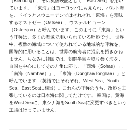
（Biendong）、その英語表記として「East Sea」を用い
ています。 「東海」はヨーロッパにも見られ、バルト海
を、ドイツとスウェーデンではそれぞれ「東海」を意味
するオストゼー（Ostsee）、ウステルヒョーン
（Ostersjon）と呼んでいます。このように「東海」とい
う呼称は、多くの海域で用いられている呼称です。 世界
中、複数の海域について使われている地域的な呼称を、
国際的に用いることは、世界の航海者に混乱を招きかね
ません。ちなみに韓国では、朝鮮半島を取り巻く海を、
自国を中心にしてその方角に応じ、「西海（Sohae）」、
「南海（Namhae）」、「東海（Donghae/Tonghae）」と
呼んでいます （英語ではそれぞれ、West Sea、South
Sea、East Seaに相当）。これらの呼称のうち、改称を主
張しているのは日本海に関してだけです。 韓国は、黄海
をWest Seaに、東シナ海をSouth Seaに変更すべきという
主張は行っていません。