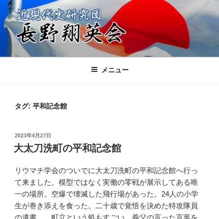
コ
ン
テ
ン
ツ
近現代史研究団 長野翔英会
日本の進むべき未来を共に考える会
へ
メニュー
ス
キ
ッ
タグ:
平和記念館
プ
投
2023年4月27日
稿
大太刀洗町の平和記念館
日:
リウマチ学会のついでに大太刀洗町の平和記念館へ行っ
て来ました。模型ではなく実働の零戦が展示してある唯
一の場所。空爆で壊滅した飛行場があった。24人の小学
生が巻き添えを食った。二十歳で覚悟を決めた特攻隊員
の遺書、、町立という処もすごい。義父の言った言葉を