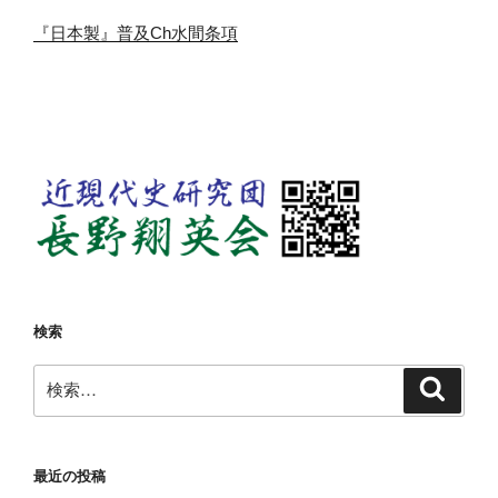
『日本製』普及Ch水間条項
検索
検
検
索
索:
最近の投稿