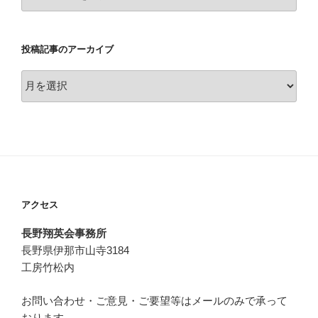
稿
カ
テ
投稿記事のアーカイブ
ゴ
リ
投
ー
稿
記
事
の
ア
ー
カ
アクセス
イ
ブ
長野翔英会事務所
長野県伊那市山寺3184
工房竹松内
お問い合わせ・ご意見・ご要望等はメールのみで承って
おります。