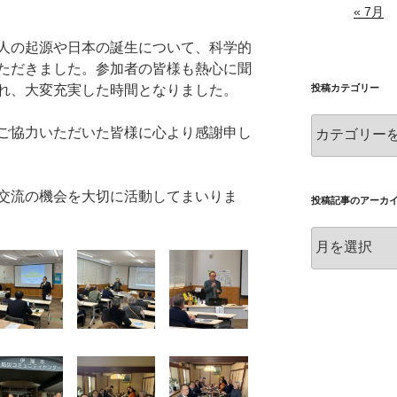
« 7月
人の起源や日本の誕生について、科学的
ただきました。参加者の皆様も熱心に聞
投稿カテゴリー
れ、大変充実した時間となりました。
投
ご協力いただいた皆様に心より感謝申し
稿
カ
テ
交流の機会を大切に活動してまいりま
ゴ
投稿記事のアーカ
リ
投
ー
稿
記
事
の
ア
ー
カ
イ