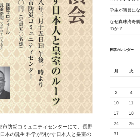
学生が議員に
なぜ真珠湾奇
のか？
投稿カレンダー
月
火
3
4
10
11
17
18
24
25
り伊那市防災コミュニティセンターにて、長野
31
「日本の誕生 科学が明かす日本人と皇室の