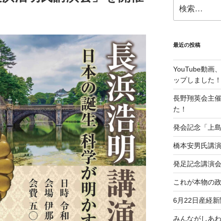
検
索:
最近の投稿
YouTube
ップしました
長野翔英会主
た！
発会記念「上
橋本安男氏講
発足記念講演
これが本物の
6月22日産経
みんながしあ