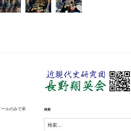
ブ
メールのみで承
検索
検
索: