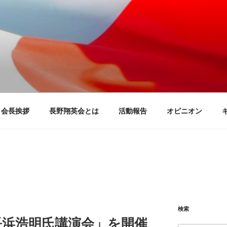
団 長野翔英会
る会
会長挨拶
長野翔英会とは
活動報告
オピニオン
検索
長浜浩明氏講演会」を開催