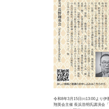
令和8年3月15日㈰13:00よ
翔英会主催 長浜浩明氏講演会