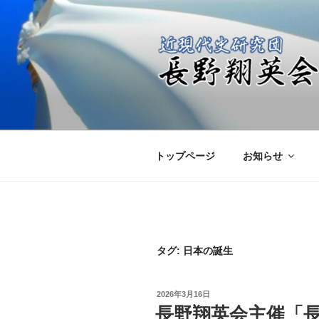
コ
ン
テ
ン
ツ
へ
近現代史研究
日本の進むべき未来を共に考え
ス
キ
ッ
トップページ
お知らせ
プ
タグ:
日本の誕生
投
2026年3月16日
稿
長野翔英会主催「
日: