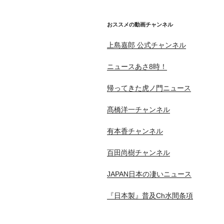
おススメの動画チャンネル
上島嘉郎 公式チャンネル
ニュースあさ8時！
帰ってきた虎ノ門ニュース
髙橋洋一チャンネル
有本香チャンネル
百田尚樹チャンネル
JAPAN日本の凄いニュース
『日本製』普及Ch水間条項