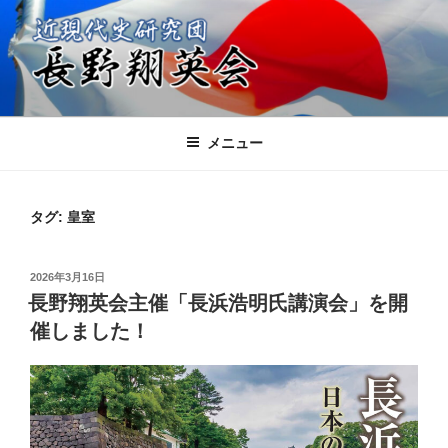
コ
ン
テ
ン
ツ
近現代史研究団 長野翔英会
日本の進むべき未来を共に考える会
へ
メニュー
ス
キ
ッ
タグ:
皇室
プ
投
2026年3月16日
稿
長野翔英会主催「長浜浩明氏講演会」を開
日:
催しました！