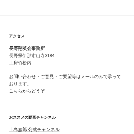
事
の
ア
ー
カ
アクセス
イ
ブ
長野翔英会事務所
長野県伊那市山寺3184
工房竹松内
お問い合わせ・ご意見・ご要望等はメールのみで承って
おります。
こちらからどうぞ
おススメの動画チャンネル
上島嘉郎 公式チャンネル