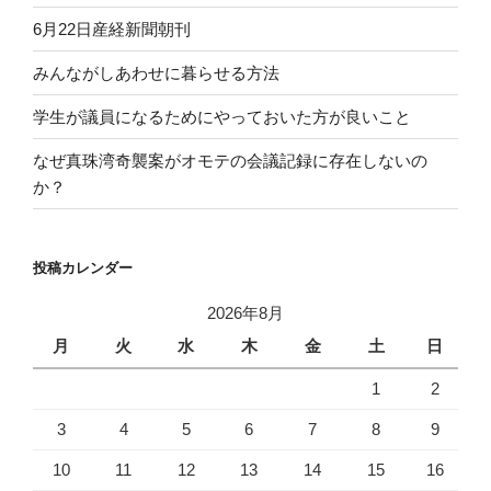
6月22日産経新聞朝刊
みんながしあわせに暮らせる方法
学生が議員になるためにやっておいた方が良いこと
なぜ真珠湾奇襲案がオモテの会議記録に存在しないの
か？
投稿カレンダー
2026年8月
月
火
水
木
金
土
日
1
2
3
4
5
6
7
8
9
10
11
12
13
14
15
16