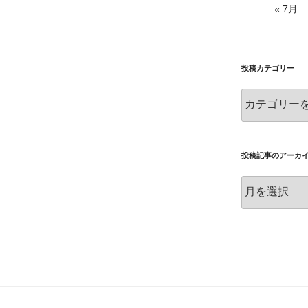
« 7月
投稿カテゴリー
投
稿
カ
テ
ゴ
投稿記事のアーカ
リ
投
ー
稿
記
事
の
ア
ー
カ
イ