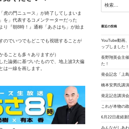
検
索:
「虎の門ニュース」が終了してしまいま
」を」代表するコメンテーターだった
より『朝8時！』通称「あさはち」が始ま
最近の投稿
YouTube
組ですのでいつでもどこでも視聴することが
ップしました
かることも多々ありますが）
長野翔英会主
した論拠に基づいたもので、地上波3大偏
た！
とは一線を画します。
発会記念「上
橋本安男氏講
発足記念講演
これが本物の
6月22日産経
みんながしあ