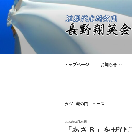
コ
ン
テ
ン
ツ
へ
近現代史研究
日本の進むべき未来を共に考え
ス
キ
ッ
トップページ
お知らせ
プ
タグ:
虎の門ニュース
投
2023年3月24日
稿
「あさ８」をぜひ
日: