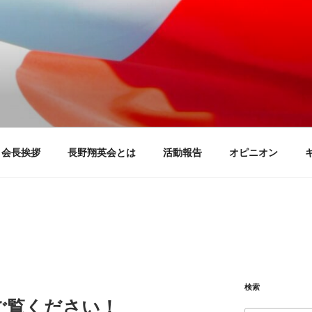
団 長野翔英会
る会
会長挨拶
長野翔英会とは
活動報告
オピニオン
検索
ご覧ください！