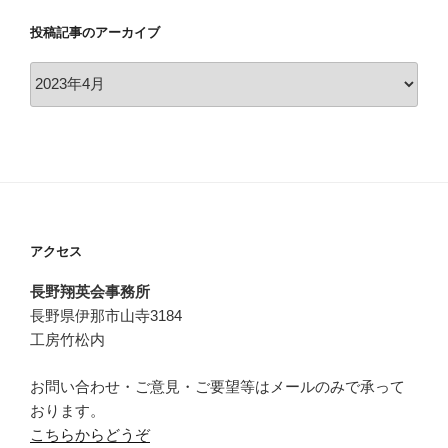
テ
投稿記事のアーカイブ
ゴ
リ
投
ー
稿
記
事
の
ア
ー
カ
アクセス
イ
ブ
長野翔英会事務所
長野県伊那市山寺3184
工房竹松内
お問い合わせ・ご意見・ご要望等はメールのみで承って
おります。
こちらからどうぞ