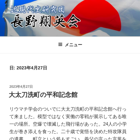
コ
ン
テ
ン
ツ
近現代史研究団 長野翔英会
日本の進むべき未来を共に考える会
へ
メニュー
ス
キ
ッ
日:
2023年4月27日
プ
投
2023年4月27日
稿
大太刀洗町の平和記念館
日:
リウマチ学会のついでに大太刀洗町の平和記念館へ行っ
て来ました。模型ではなく実働の零戦が展示してある唯
一の場所。空爆で壊滅した飛行場があった。24人の小学
生が巻き添えを食った。二十歳で覚悟を決めた特攻隊員
の遺書、、町立という処もすごい。義父の言った言葉を