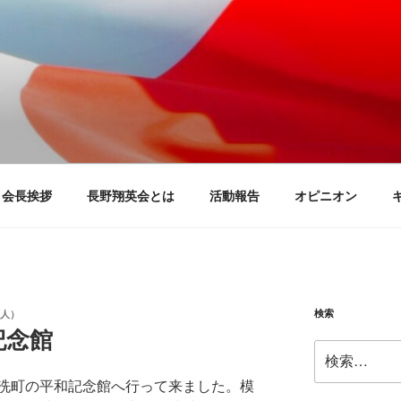
団 長野翔英会
る会
会長挨拶
長野翔英会とは
活動報告
オピニオン
検索
人）
記念館
検
索:
洗町の平和記念館へ行って来ました。模