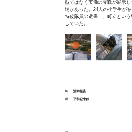
型ではなく実働の零戦が展示し
場があった。24人の小学生が
特攻隊員の遺書、、町立という
していた。
カ
活動報告
テ
タ
平和記念館
ゴ
グ
リ
ー
投