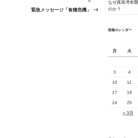
次
次
なぜ真珠湾奇
の
のか？
緊急メッセージ「食糧危機」
投
稿
投稿カレンダー
月
火
3
4
10
11
17
18
24
25
« 3月