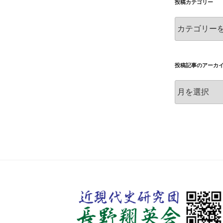
投稿カテゴリー
投
稿
カ
テ
ゴ
投稿記事のアーカ
リ
投
ー
稿
記
事
の
ア
ー
カ
イ
ブ