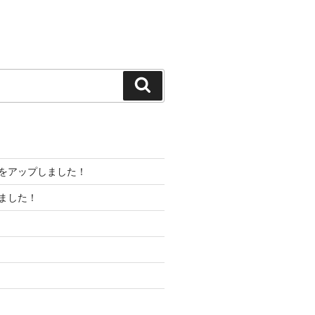
検
索
」をアップしました！
ました！