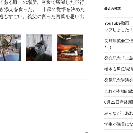
てある唯一の場所。空爆で壊滅した飛行
巻き添えを食った。二十歳で覚悟を決めた
最近の投稿
処もすごい。義父の言った言葉を思い出
YouTube
ップしました
長野翔英会主
た！
発会記念「上
橋本安男氏講
発足記念講演
これが本物の
6月22日産経
みんながしあ
学生が議員に