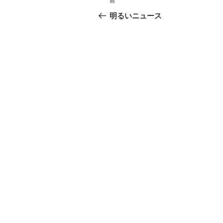
前
前
稿
の
明るいニュース
投
ナ
稿
ビ
ゲ
ー
シ
ョ
ン